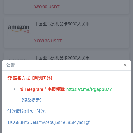
¥
80.00 USDT
中国亚马逊礼品卡5000人民币
¥
688.26 USDT
中国亚马逊礼品卡2000人民币
×
公告
¥
268.89 USDT
🏆
联系方式【首选国外】
🥇 Telegram / 电报频道
:
https://t.me/Pgapp877
中国亚马逊礼品卡1000人民币
【温馨提示】
¥
138.26 USDT
付款请核对地址付款。
TJCG8uHtSDekLYwZeb6jSs4eL8SMynoYgf
中国亚马逊礼品卡500人民币